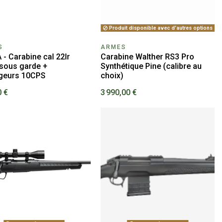
Produit disponible avec d'autres options
S
ARMES
- Carabine cal 22lr
Carabine Walther RS3 Pro
 sous garde +
Synthétique Pine (calibre au
geurs 10CPS
choix)
0 €
3 990,00 €