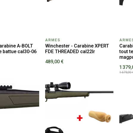
ARMES
ARME
arabine A-BOLT
Winchester - Carabine XPERT
Carab
 battue cal30-06
FDE THREADED cal22lr
tout t
magpul
489,00 €
1 379,
1 679,00 