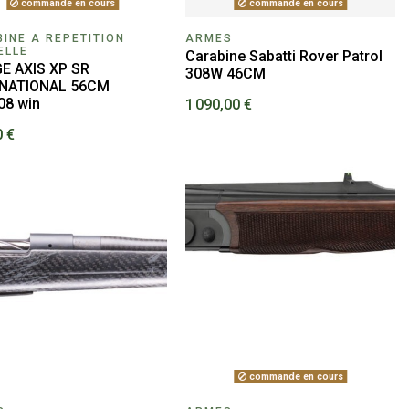
commande en cours
commande en cours
INE A REPETITION
ARMES
ELLE
Carabine Sabatti Rover Patrol
E AXIS XP SR
308W 46CM
RNATIONAL 56CM
08 win
1 090,00 €
0 €
commande en cours