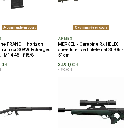
commande en cours
commande en cours
S
ARMES
ine FRANCHI horizon
MERKEL - Carabine Rx HELIX
errain cal308W +chargeur
speedster vert fileté cal 30-06 -
 M14 45 - fil5/8
51cm
00 €
3 490,00 €
€
4 990,00 €