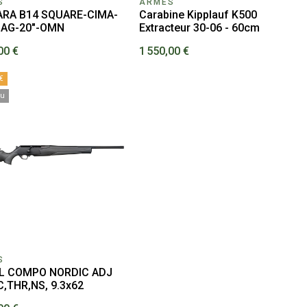
S
ARMES
RA B14 SQUARE-CIMA-
Carabine Kipplauf K500
MAG-20"-OMN
Extracteur 30-06 - 60cm
00 €
1 550,00 €
€
au
S
L COMPO NORDIC ADJ
C,THR,NS, 9.3x62