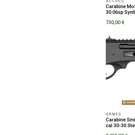
ACCUEIL
Carabine Mos
30.06sp Synth
730,00 €
comm
ARMES
Carabine Sm
cal 30-30 Ste