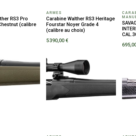
ARMES
CARAB
MANU
ther RS3 Pro
Carabine Walther RS3 Heritage
SAVAG
hestnut (calibre
Fourstar Noyer Grade 4
INTE
(calibre au choix)
CAL.3
5 390,00 €
695,0