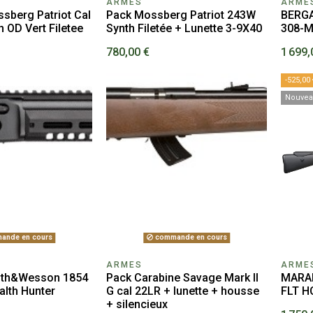
ARMES
ARME
sberg Patriot Cal
Pack Mossberg Patriot 243W
BERGA
 OD Vert Filetee
Synth Filetée + Lunette 3-9X40
308-
780,00 €
1 699,
-525,00 
Nouve
ande en cours
commande en cours
ARMES
ARME
ith&Wesson 1854
Pack Carabine Savage Mark II
MARA
alth Hunter
G cal 22LR + lunette + housse
FLT H
+ silencieux