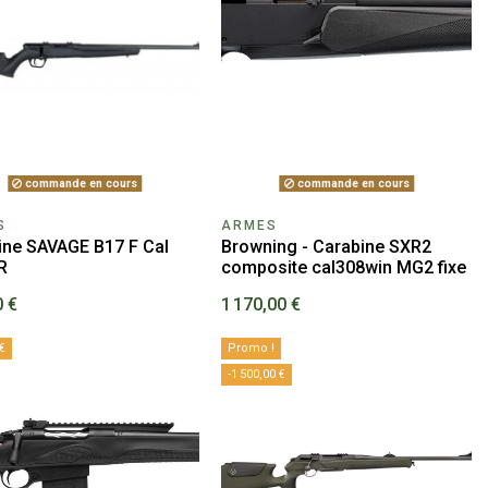
commande en cours
commande en cours
S
ARMES
ine SAVAGE B17 F Cal
Browning - Carabine SXR2
R
composite cal308win MG2 fixe
0 €
1 170,00 €
€
Promo !
-1 500,00 €