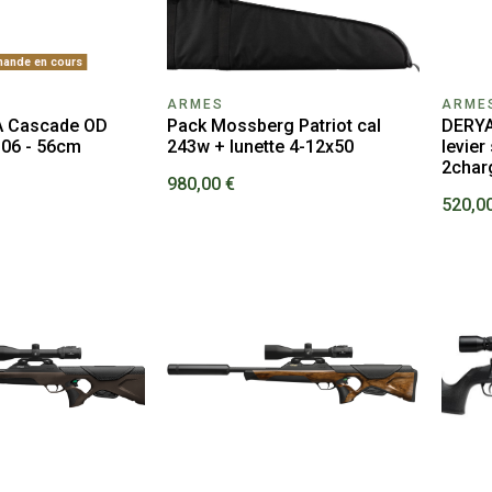
ande en cours
ARMES
ARME
A Cascade OD
Pack Mossberg Patriot cal
DERYA 
-06 - 56cm
243w + lunette 4-12x50
levier
2char
980,00 €
520,0