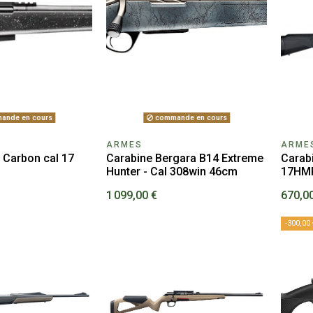
ande en cours
commande en cours
ARMES
ARME
 Carbon cal 17
Carabine Bergara B14 Extreme
Carab
Hunter - Cal 308win 46cm
17HM
1 099,00 €
670,0
-300,00 