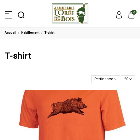
0
Accueil
Habillement
T-shirt
T-shirt
Pertinence
20