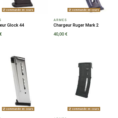
commande en cours
commande en cours
S
ARMES
eur Glock 44
Chargeur Ruger Mark 2
€
40,00 €
commande en cours
commande en cours