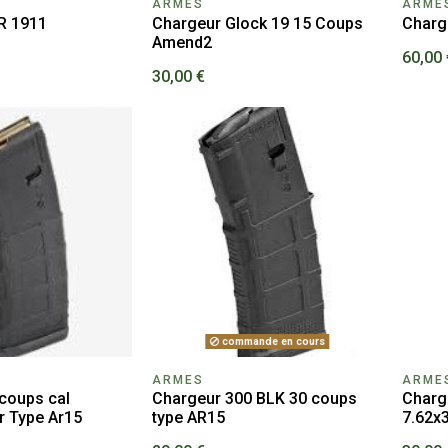
ARMES
ARME
R 1911
Chargeur Glock 19 15 Coups
Charg
Amend2
60,00 
30,00 €
commande en cours
ARMES
ARME
coups cal
Chargeur 300 BLK 30 coups
Charg
r Type Ar15
type AR15
7.62x