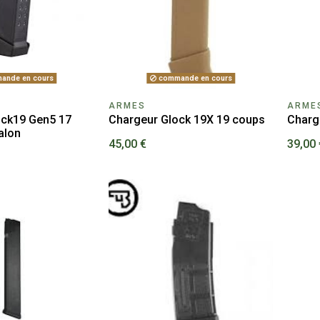
ande en cours
commande en cours
ARMES
ARME
ock19 Gen5 17
Chargeur Glock 19X 19 coups
Charg
alon
45,00 €
39,00 