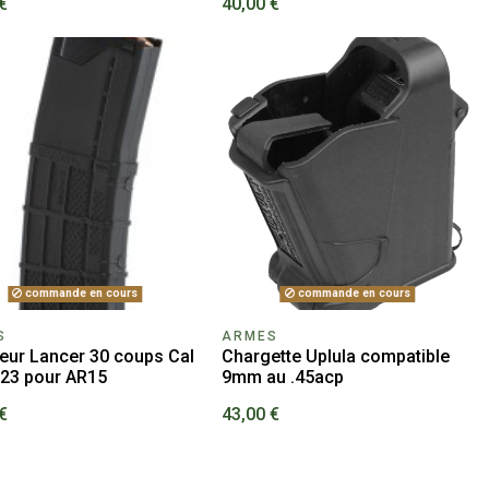
€
40,00 €
commande en cours
commande en cours
S
ARMES
eur Lancer 30 coups Cal
Chargette Uplula compatible
223 pour AR15
9mm au .45acp
€
43,00 €