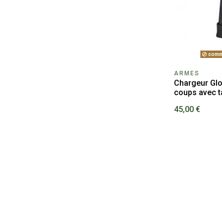
comm
ARMES
Chargeur Gl
coups avec t
45,00 €