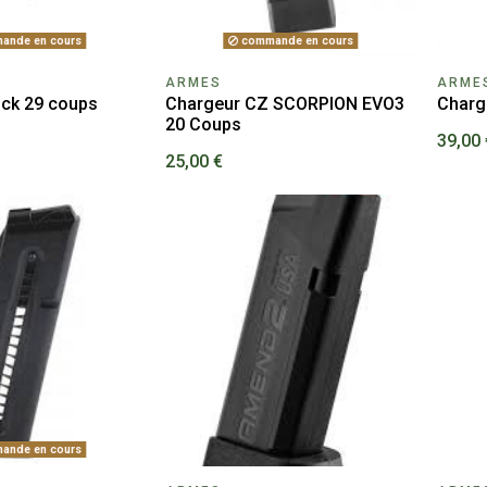
ande en cours
commande en cours
ARMES
ARME
ock 29 coups
Chargeur CZ SCORPION EVO3
Charg
20 Coups
39,00 
25,00 €
ande en cours