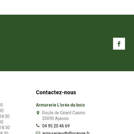
Contactez-nous
30
Armurerie L'orée du bois
30
Route de Géant Casino
 18:30
20090 Ajaccio
30
04 95 20 46 69
 18:30
armurerieodb@orange.fr
18:30