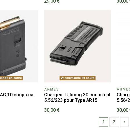
29,00 €
30,00 
ande en cours
commande en cours
ARMES
ARME
AG 10 coups cal
Chargeur Ultimag 30 coups cal
Charg
5.56/223 pour Type AR15
5.56/
30,00 €
30,00 
1
2