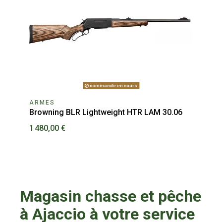
commande en cours
ARMES
ARM
nge
Browning BLR Lightweight HTR LAM 30.06
Carab
1 480,00 €
1 730
Magasin chasse et pêche
à Ajaccio à votre service