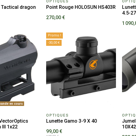
OPTIQUES
OPTI
 Tactical dragon
Point Rouge HOLOSUN HS403R
Lunett
4.5-2
270,00 €
1 090,
Promo !
-30,00 €
ande en cours
OPTIQUES
OPTI
VectorOptics
Lunette Gamo 3-9 X 40
Jumel
III 1x22
10X42
99,00 €