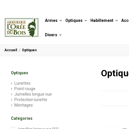
Armes
Optiques
Habillement
Acc
Divers
Accueil
Optiques
Optiqu
Optiques
Lunettes
Point rouge
Jumelles longue vue
Protection lunette
Montages
Catégories
Jumelles longue vue
(52)