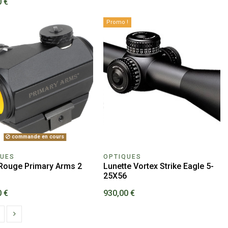
0 €
Promo !
commande en cours
QUES
OPTIQUES
 Rouge Primary Arms 2
Lunette Vortex Strike Eagle 5-
25X56
0 €
930,00 €