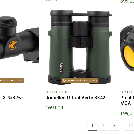
399,0
129,00 €
ande en cours
commande en cours
OPTIQUES
OPTI
o 3-9x32wr
Jumelles U-trail Verte 8X42
Point
MOA
169,00 €
199,0
1
2
3
…
11