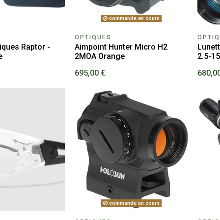
commande en cours
OPTIQUES
OPTI
iques Raptor -
Aimpoint Hunter Micro H2
Lunett
e
2MOA Orange
2.5-1
695,00 €
680,0
commande en cours