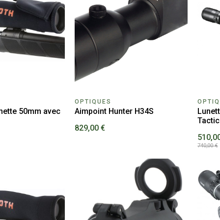
OPTIQUES
OPTI
unette 50mm avec
Aimpoint Hunter H34S
Lunett
Tactic
829,00 €
510,0
740,00 €