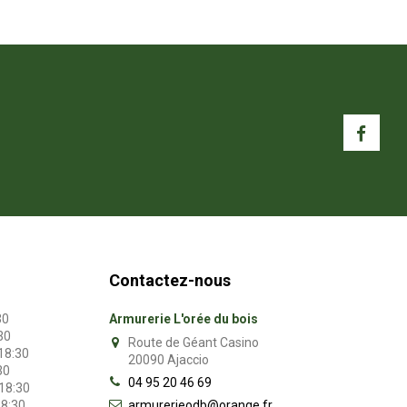
Contactez-nous
30
Armurerie L'orée du bois
30
Route de Géant Casino
 18:30
20090 Ajaccio
30
04 95 20 46 69
 18:30
armurerieodb@orange.fr
18:30