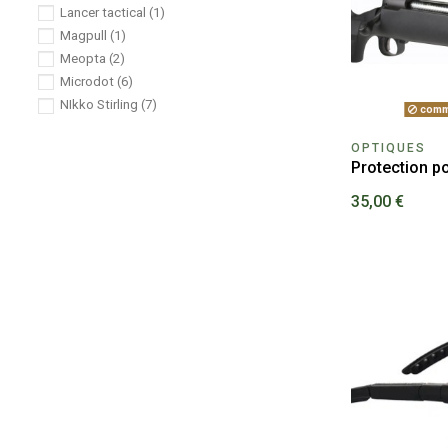
Lancer tactical
(1)
Magpull
(1)
Meopta
(2)
Microdot
(6)
NIkko Stirling
(7)
comm
Nikon
(4)
OPTIQUES
Nocpix
(1)
Protection p
Pard
(1)
Prohunt
(1)
35,00 €
Pulsar
(1)
Sig Sauer
(6)
Tasco
(1)
Umarex
(1)
urikan
(10)
Vector Optics
(7)
Vortex
(25)
Walther
(4)