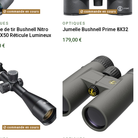
commande en cours
commande en cours
QUES
OPTIQUES
e de tir Bushnell Nitro
Jumelle Bushnell Prime 8X32
5X50 Réticule Lumineux
179,00 €
0 €
commande en cours