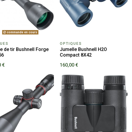
commande en cours
QUES
OPTIQUES
e de tir Bushnell Forge
Jumelle Bushnell H2O
56
Compact 8X42
0 €
160,00 €