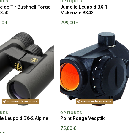
QUES
OPTIQUES
e de Tir Bushnell Forge
Jumelle Leupold BX-1
7X50
Mckenzie 8X42
00 €
299,00 €
commande en cours
commande en cours
QUES
OPTIQUES
le Leupold BX-2 Alpine
Point Rouge Veoptik
75,00 €