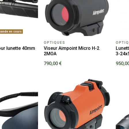
ande en cours
OPTIQUES
OPTI
our lunette 40mm
Viseur Aimpoint Micro H-2
Lunett
2MOA
3-24x
790,00 €
950,0